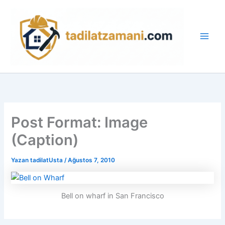
İçeriğe
Main
atla
Men
Post Format: Image
(Caption)
Yazan
tadilatUsta
/
Ağustos 7, 2010
Bell on wharf in San Francisco